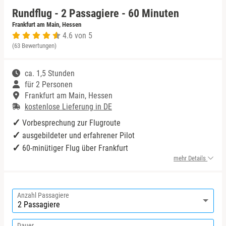
Rundflug - 2 Passagiere - 60 Minuten
Niedersachsen
Bodensee
Wertgutscheine
Frankfurt am Main, Hessen
4.6 von 5
(63 Bewertungen)
NRW
Bonn
Sale %
ca. 1,5 Stunden
Rheinland-Pfalz
Dortmund
für 2 Personen
Frankfurt am Main, Hessen
Saarland
Dresden
kostenlose Lieferung in DE
Vorbesprechung zur Flugroute
Sachsen
Düsseldorf
ausgebildeter und erfahrener Pilot
60-minütiger Flug über Frankfurt
Sachsen-Anhalt
Erfurt
mehr Details
Schleswig-Holstein
Erzgebirge
Anzahl Passagiere
Thüringen
Frankfurt am Main
Dauer