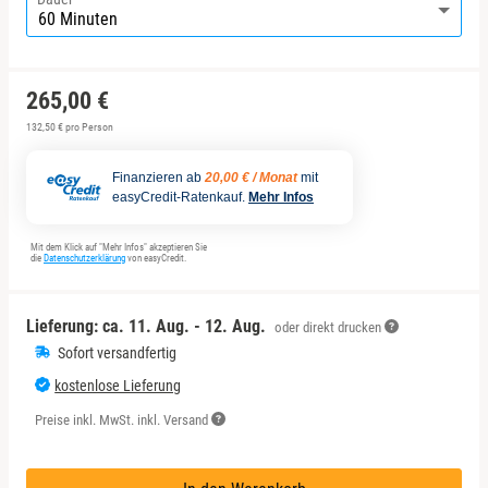
Freiberg
Freiburg
265,00 €
Gotha
132,50 € pro Person
Hamburg
Finanzieren ab
20,00 € / Monat
mit
easyCredit-Ratenkauf.
Mehr Infos
Hannover
Mit dem Klick auf "Mehr Infos" akzeptieren Sie
die
Datenschutzerklärung
von easyCredit.
Jena
Lieferung: ca.
11. Aug. - 12. Aug.
oder direkt drucken
Köln
Sofort versandfertig
kostenlose Lieferung
Meißen
Preise inkl. MwSt. inkl. Versand
Mengen