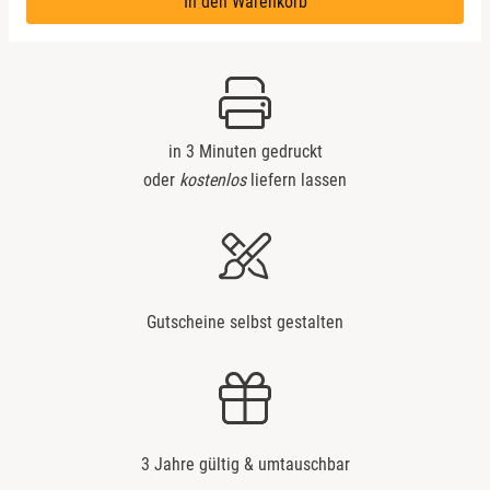
In den Warenkorb
München
Münster
Nürnberg
in 3 Minuten gedruckt
oder
kostenlos
liefern lassen
Oberlausitz
Pirna
Riesa
Gutscheine selbst gestalten
Ruhrgebiet
Strausberg (Berlin/Brandenburg)
3 Jahre gültig & umtauschbar
Sömmerda