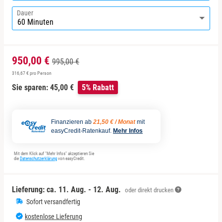
Dauer
950,00 €
995,00 €
316,67 € pro Person
Sie sparen: 45,00 €
5% Rabatt
Finanzieren ab
21,50 € / Monat
mit
easyCredit-Ratenkauf.
Mehr Infos
Mit dem Klick auf "Mehr Infos" akzeptieren Sie
die
Datenschutzerklärung
von easyCredit.
Lieferung: ca.
11. Aug. - 12. Aug.
oder direkt drucken
Sofort versandfertig
kostenlose Lieferung