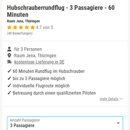
Hubschrauberrundflug - 3 Passagiere - 60
Niedersachsen
Minuten
Raum Jena, Thüringen
4.7 von 5
NRW
(48 Bewertungen)
Rheinland-Pfalz
für 3 Personen
Raum Jena, Thüringen
Saarland
kostenlose Lieferung in DE
60 Minuten Rundflug im Hubschrauber
Sachsen
bis zu 3 Passagiere möglich
individuelle Flugroute möglich
Sachsen-Anhalt
Betreuung durch einen qualifizierten Piloten
mehr Details
Schleswig-Holstein
Thüringen
Anzahl Passagiere