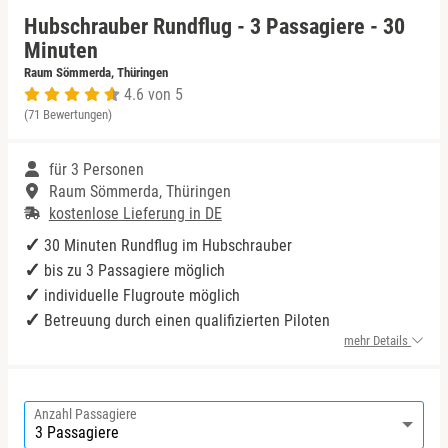
Hubschrauber Rundflug - 3 Passagiere - 30
Niedersachsen
Bodensee
Minuten
Raum Sömmerda, Thüringen
4.6 von 5
NRW
Bonn
(71 Bewertungen)
Rheinland-Pfalz
Dortmund
für 3 Personen
Raum Sömmerda, Thüringen
Saarland
Dresden
kostenlose Lieferung in DE
30 Minuten Rundflug im Hubschrauber
Sachsen
Düsseldorf
bis zu 3 Passagiere möglich
individuelle Flugroute möglich
Sachsen-Anhalt
Erfurt
Betreuung durch einen qualifizierten Piloten
mehr Details
Schleswig-Holstein
Erzgebirge
Thüringen
Frankfurt am Main
Anzahl Passagiere