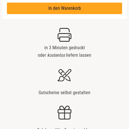
München
In den Warenkorb
Münster
Nürnberg
in 3 Minuten gedruckt
Oberlausitz
oder
kostenlos
liefern lassen
Pirna
Riesa
Gutscheine selbst gestalten
Ruhrgebiet
Strausberg (Berlin/Brandenburg)
Sömmerda